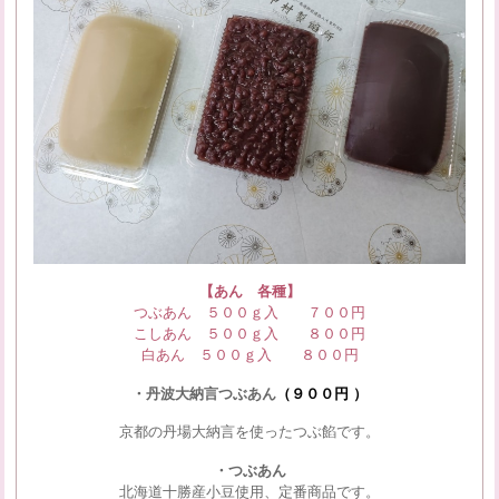
【あん 各種】
つぶあん ５００ｇ入 ７００円
こしあん ５００ｇ入 ８
００円
白あん ５００ｇ入 ８００円
・丹波大納言つぶあん
（９００円 ）
京都の丹場大納言を使ったつぶ餡です。
・つぶあん
北海道十勝産小豆使用、定番商品です。