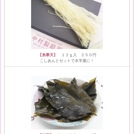
【糸寒天】
１２ｇ入 ２５０円
こしあんとセットで水羊羹に！